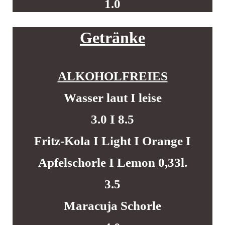
1.0
G
etränke
ALKOHOLFREIES
Wasser laut I leise
3.0 I 8.5
Fritz-Kola I Light I Orange I
Apfelschorle I Lemon 0,33l.
3.5
Maracuja Schorle