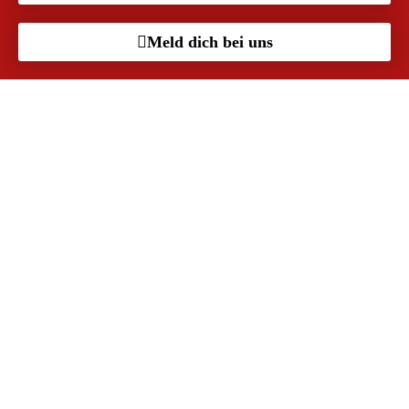
Meld dich bei uns
Raum für unvergessliche
Veranstaltungen
Im Pumpenhaus findest du genau den Rahmen, den dein
Event verdient. Auf rund
116 Quadratmetern
mit
flexibler Bestuhlung und dem
Außenbereich im Sommer
passt alles zusammen, egal ob klein oder groß. Wir richten