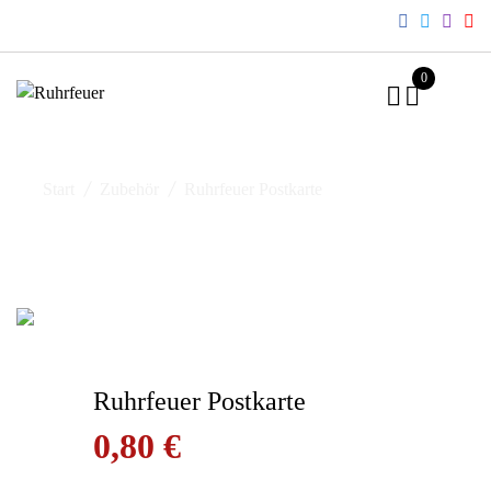
Skip
to
content
0
Start
Zubehör
Ruhrfeuer Postkarte
Ruhrfeuer Postkarte
0,80
€