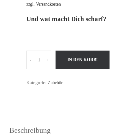
zzgl.
Versandkosten
Und wat macht Dich scharf?
M
IN DEN KORB!
-
+
e
n
g
Kategorie:
Zubehör
e
Beschreibung