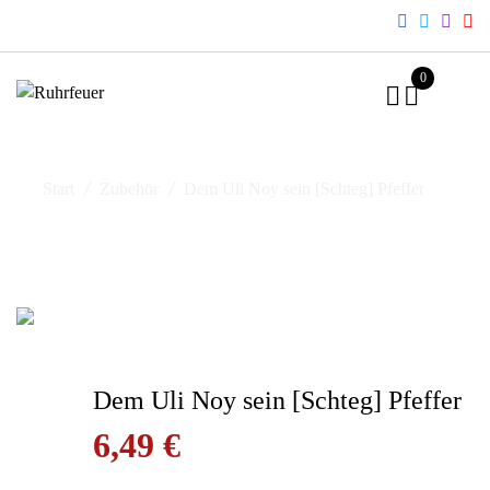
Skip
to
content
0
Start
Zubehör
Dem Uli Noy sein [Schteg] Pfeffer
Dem Uli Noy sein [Schteg] Pfeffer
6,49
€