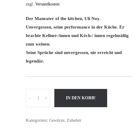
zzgl.
Versandkosten
Der Maneater of the kitchen, Uli Noy.
Unvergessen, seine performance in der Küche. Er
brachte Kellner-/innen und Köch-/ innen regelmäßig
zum weinen.
Seine Sprüche sind unvergessen, nie erreicht und
legendär.
M
IN DEN KORB!
-
+
e
n
g
Kategorien:
,
Gewürze
Zubehör
e