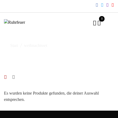
Skip
to
content
0
Start
weihnachtsset
Es wurden keine Produkte gefunden, die deiner Auswahl
entsprechen.